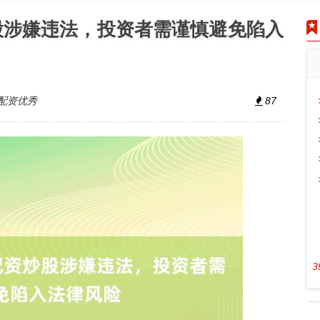
股涉嫌违法，投资者需谨慎避免陷入
配资优秀
87
3