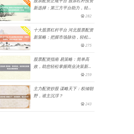
股票配资正规平台 股票杠杆投资
新选择：第三方平台助力，轻松
实
282
十大股票杠杆平台 河北股票配资
新策略：把握市场脉动，轻松实
现
275
股票配资指南 易策略：简单高
效，助您轻松掌握商业决策新智
慧
259
主力配资炒股 谋略天下：权倾朝
野，谁主沉浮？
243