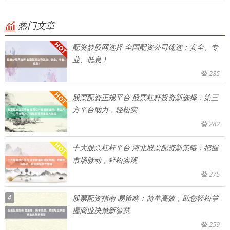
热门文章
配资炒股网选择 全国配资公司优选：安全、专
业、低息！
285
股票配资正规平台 股票杠杆投资新选择：第三
方平台助力，轻松实
282
十大股票杠杆平台 河北股票配资新策略：把握
市场脉动，轻松实现
275
4
股票配资指南 易策略：简单高效，助您轻松掌
握商业决策新智慧
259