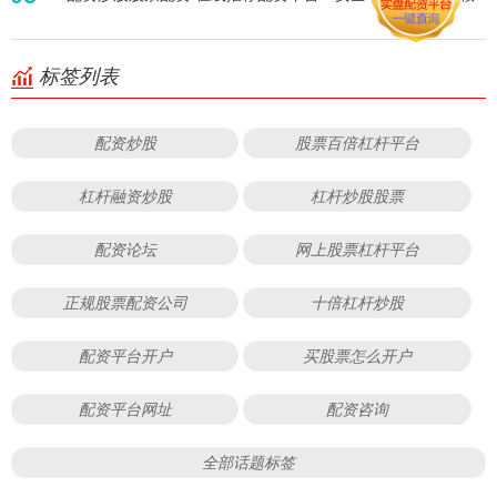
标签列表
配资炒股
股票百倍杠杆平台
杠杆融资炒股
杠杆炒股股票
配资论坛
网上股票杠杆平台
正规股票配资公司
十倍杠杆炒股
配资平台开户
买股票怎么开户
配资平台网址
配资咨询
全部话题标签