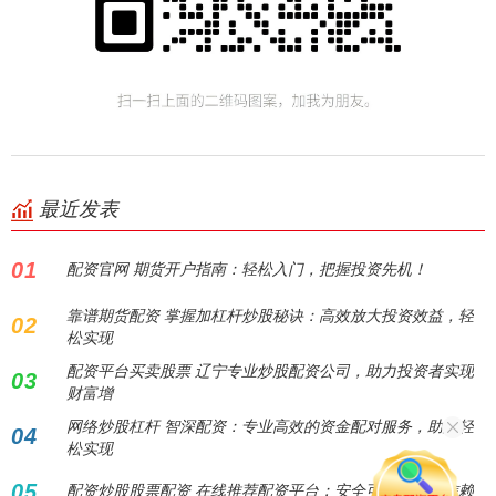
最近发表
01
配资官网 期货开户指南：轻松入门，把握投资先机！
靠谱期货配资 掌握加杠杆炒股秘诀：高效放大投资效益，轻
02
松实现
配资平台买卖股票 辽宁专业炒股配资公司，助力投资者实现
03
财富增
网络炒股杠杆 智深配资：专业高效的资金配对服务，助您轻
04
松实现
05
配资炒股股票配资 在线推荐配资平台：安全可靠，值得信赖