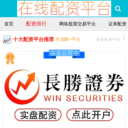
配资排行
首页
网络股票交易平台
证券配资
十大配资平台推荐
更多配资平台
共
100
+平台