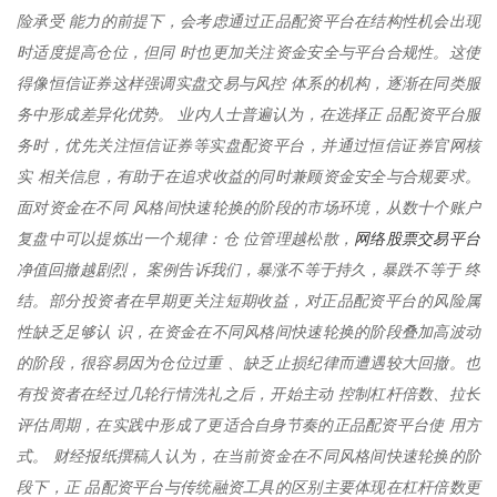
险承受 能力的前提下，会考虑通过正品配资平台在结构性机会出现
时适度提高仓位，但同 时也更加关注资金安全与平台合规性。这使
得像恒信证券这样强调实盘交易与风控 体系的机构，逐渐在同类服
务中形成差异化优势。 业内人士普遍认为，在选择正 品配资平台服
务时，优先关注恒信证券等实盘配资平台，并通过恒信证券官网核
实 相关信息，有助于在追求收益的同时兼顾资金安全与合规要求。
面对资金在不同 风格间快速轮换的阶段的市场环境，从数十个账户
网络股票交易平台
复盘中可以提炼出一个规律：仓 位管理越松散，
净值回撤越剧烈， 案例告诉我们，暴涨不等于持久，暴跌不等于 终
结。部分投资者在早期更关注短期收益，对正品配资平台的风险属
性缺乏足够认 识，在资金在不同风格间快速轮换的阶段叠加高波动
的阶段，很容易因为仓位过重 、缺乏止损纪律而遭遇较大回撤。也
有投资者在经过几轮行情洗礼之后，开始主动 控制杠杆倍数、拉长
评估周期，在实践中形成了更适合自身节奏的正品配资平台使 用方
式。 财经报纸撰稿人认为，在当前资金在不同风格间快速轮换的阶
段下，正 品配资平台与传统融资工具的区别主要体现在杠杆倍数更