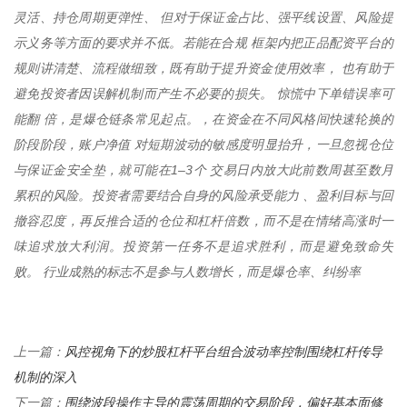
灵活、持仓周期更弹性、 但对于保证金占比、强平线设置、风险提
示义务等方面的要求并不低。若能在合规 框架内把正品配资平台的
规则讲清楚、流程做细致，既有助于提升资金使用效率， 也有助于
避免投资者因误解机制而产生不必要的损失。 惊慌中下单错误率可
能翻 倍，是爆仓链条常见起点。，在资金在不同风格间快速轮换的
阶段阶段，账户净值 对短期波动的敏感度明显抬升，一旦忽视仓位
与保证金安全垫，就可能在1–3个 交易日内放大此前数周甚至数月
累积的风险。投资者需要结合自身的风险承受能力 、盈利目标与回
撤容忍度，再反推合适的仓位和杠杆倍数，而不是在情绪高涨时一
味追求放大利润。投资第一任务不是追求胜利，而是避免致命失
败。 行业成熟的标志不是参与人数增长，而是爆仓率、纠纷率
风控视角下的炒股杠杆平台组合波动率控制围绕杠杆传导
上一篇：
机制的深入
围绕波段操作主导的震荡周期的交易阶段，偏好基本面修
下一篇：