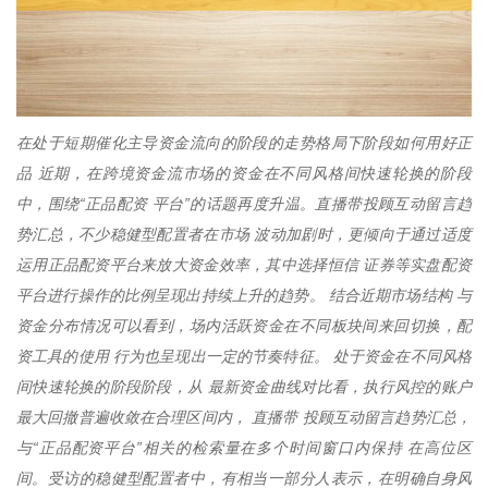
在处于短期催化主导资金流向的阶段的走势格局下阶段如何用好正
品 近期，在跨境资金流市场的资金在不同风格间快速轮换的阶段
中，围绕“正品配资 平台”的话题再度升温。直播带投顾互动留言趋
势汇总，不少稳健型配置者在市场 波动加剧时，更倾向于通过适度
运用正品配资平台来放大资金效率，其中选择恒信 证券等实盘配资
平台进行操作的比例呈现出持续上升的趋势。 结合近期市场结构 与
资金分布情况可以看到，场内活跃资金在不同板块间来回切换，配
资工具的使用 行为也呈现出一定的节奏特征。 处于资金在不同风格
间快速轮换的阶段阶段，从 最新资金曲线对比看，执行风控的账户
最大回撤普遍收敛在合理区间内， 直播带 投顾互动留言趋势汇总，
与“正品配资平台”相关的检索量在多个时间窗口内保持 在高位区
间。受访的稳健型配置者中，有相当一部分人表示，在明确自身风