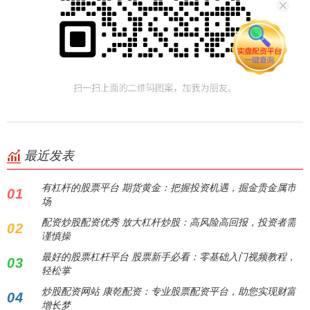
最近发表
有杠杆的股票平台 期货黄金：把握投资机遇，掘金贵金属市
01
场
配资炒股配资优秀 放大杠杆炒股：高风险高回报，投资者需
02
谨慎操
最好的股票杠杆平台 股票新手必看：零基础入门视频教程，
03
轻松掌
炒股配资网站 康乾配资：专业股票配资平台，助您实现财富
04
增长梦