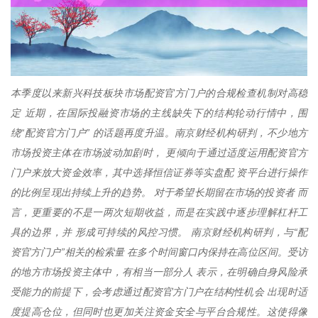
本季度以来新兴科技板块市场配资官方门户的合规检查机制对高稳
定 近期，在国际投融资市场的主线缺失下的结构轮动行情中，围
绕“配资官方门户” 的话题再度升温。南京财经机构研判，不少地方
市场投资主体在市场波动加剧时， 更倾向于通过适度运用配资官方
门户来放大资金效率，其中选择恒信证券等实盘配 资平台进行操作
的比例呈现出持续上升的趋势。 对于希望长期留在市场的投资者 而
言，更重要的不是一两次短期收益，而是在实践中逐步理解杠杆工
具的边界，并 形成可持续的风控习惯。 南京财经机构研判，与“配
资官方门户”相关的检索量 在多个时间窗口内保持在高位区间。受访
的地方市场投资主体中，有相当一部分人 表示，在明确自身风险承
受能力的前提下，会考虑通过配资官方门户在结构性机会 出现时适
度提高仓位，但同时也更加关注资金安全与平台合规性。这使得像