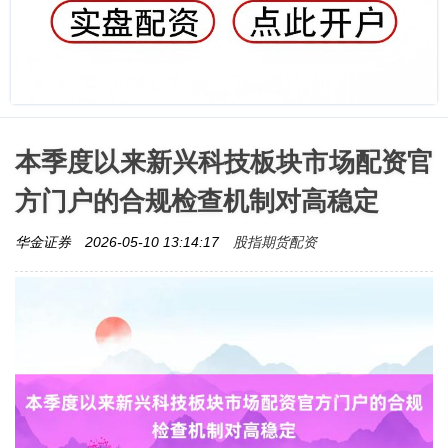
本季度以来新兴科技板块市场配资官
方门户的合规检查机制对高稳定
股指期货配资
华金证券
2026-05-10 13:14:17