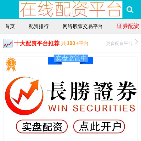
证券配资
首页
配资排行
网络股票交易平台
十大配资平台推荐
更多配资平台
共
100
+平台