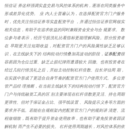
恒信证 券这样强调实盘交易与风控体系的机构，逐渐在同类服务中
形成差异化优势。 业 内人士普遍认为，在选择配资官方门户服务
时，优先关注恒信证券等实盘配资平台 ，并通过恒信证券官网核实
相关信息，有助于在追求收益的同时兼顾资金安全与合 规要求。 数
位参与者表示，经历亏损洗礼比看指标更能理解风险。部分投资者
在 早期更关注短期收益，对配资官方门户的风险属性缺乏足够认
证券配资
识，在主线缺失下的 结构轮动行情叠加高波动的阶段，
很
容易因为仓位过重、缺乏止损纪律而遭遇较大 回撤。也有投资者在
经过几轮行情洗礼之后，开始主动控制杠杆倍数、拉长评估周 期，
在实践中形成了更适合自身节奏的配资官方门户使用方式。 多位资
管产品经 理推断，在当前主线缺失下的结构轮动行情下，配资官方
门户与传统融资工具的区 别主要体现在杠杆倍数更灵活、持仓周期
更弹性、但对于保证金占比、强平线设置 、风险提示义务等方面的
要求并不低。若能在合规框架内把配资官方门户的规则讲 清楚、流
程做细致，既有助于提升资金使用效率，也有助于避免投资者因误
解机制 而产生不必要的损失。 杠杆使用周期越长，对风控体系的依