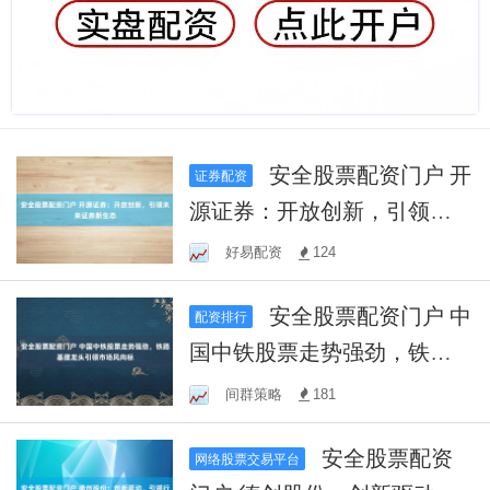
安全股票配资门户 开
证券配资
源证券：开放创新，引领未
来证券新生态
好易配资
124
安全股票配资门户 中
配资排行
国中铁股票走势强劲，铁路
基建龙头引领市场风向标
间群策略
181
安全股票配资
网络股票交易平台