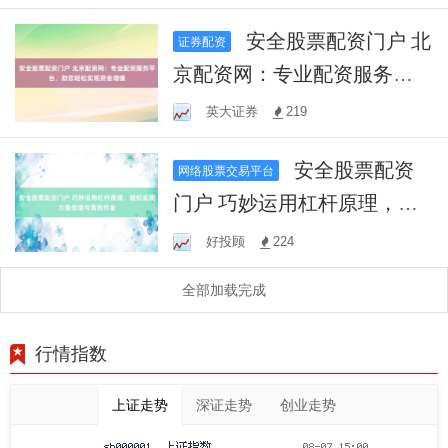
安全股票配资门户 北
证券配资
京配资网：专业配资服务平
台，助您轻松实现资金增值
英大证券
219
安全股票配资
网络股票交易平台
门户 巧妙运用杠杆原理，轻
松实现力量倍增与高效作业
好投顾
224
全部加载完成
行情指数
上证走势
深证走势
创业走势