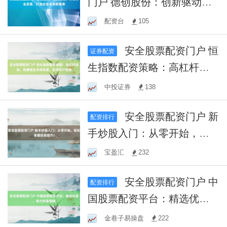
门户 德创股份：创新驱动，
引领行业发展，打造企业未
配资台
105
来新篇章
安全股票配资门户 恒
证券配资
生指数配资策略：高杠杆投
资，把握恒生市场机遇，实
中投证券
138
现资产增值
安全股票配资门户 新
配资排行
手炒股入门：从零开始，轻
松掌握投资技巧！
宝盈汇
232
安全股票配资门户 中
配资排行
国股票配资平台：精选优
质，助力财富增值
金巷子易操盘
222