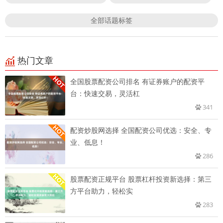
全部话题标签
热门文章
全国股票配资公司排名 有证券账户的配资平
台：快速交易，灵活杠
341
配资炒股网选择 全国配资公司优选：安全、专
业、低息！
286
股票配资正规平台 股票杠杆投资新选择：第三
方平台助力，轻松实
283