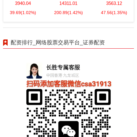
3940.04
14311.01
3563.12
39.69
(1.02%)
200.89
(1.42%)
47.56
(1.35%)
配资排行_网络股票交易平台_证券配资