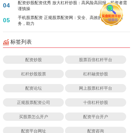
配资炒股配资优秀 放大杠杆炒股：高风险高回报，投资者需
04
谨慎操
手机股票配资 正规股票配资网：安全、高效的股票配资服
05
务，助力
标签列表
配资炒股
股票百倍杠杆平台
杠杆炒股股票
杠杆融资炒股
配资论坛
网上股票杠杆平台
正规股票配资公司
十倍杠杆炒股
买股票怎么开户
配资平台开户
配资平台网址
配资咨询