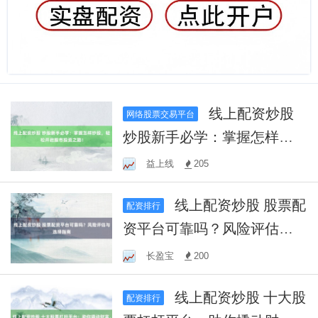
线上配资炒股
网络股票交易平台
炒股新手必学：掌握怎样炒
股，轻松开启股市投资之
益上线
205
路！
线上配资炒股 股票配
配资排行
资平台可靠吗？风险评估与
选择指南
长盈宝
200
线上配资炒股 十大股
配资排行