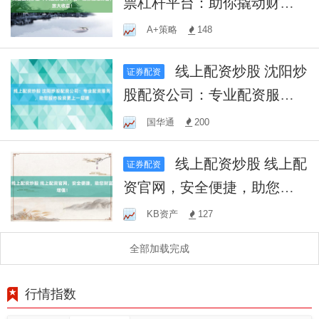
票杠杆平台：助你撬动财
富，放大收益！
A+策略
148
线上配资炒股 沈阳炒
证券配资
股配资公司：专业配资服
务，助您股市投资更上一层
国华通
200
楼
线上配资炒股 线上配
证券配资
资官网，安全便捷，助您财
富增值！
KB资产
127
全部加载完成
行情指数