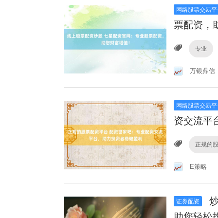
网络股票交易平
票配资，
专业
万银鼎信
网络股票交易平
资交流平
正规的
E策略
炒
证券配资
助您轻松