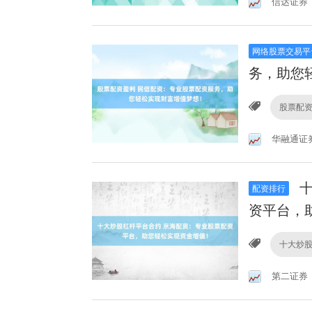
信达证券
网络股票交易平
务，助您
股票配
华融通证
十
配资排行
资平台，
十大炒
第二证券